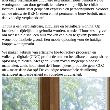
Met onze verplaatsbare circulaire betaalbare Thuus pakken we de
woningnood aan door gebruik te maken van tijdelijk beschikbare
locaties. Thuus staat gelijk aan expressie en persoonlijkheid. Voldoet
aan de nieuwste BENG-eisen en het permanente bouwbesluit, maar
dan volledig verplaatsbaar!
Thuus is een verplaatsbare, circulaire en betaalbare woning. Op
locaties die tijdelijk niet gebruikt worden, worden Thuuskes ingezet
om mensen die snel een huis zoeken een plek te geven; permanent
wonen op flexibele grond. Een mooie oplossing voor de huidige,
krappe woningmarkt.
We maken gebruik van efficiënte file-to-factory processen en
volledige digitale (CNC) productie om een betaalbare en aanpasbare
oplossing te bieden. Met gebruik van zoveel mogelijk biobased
materialen, zoals hout, stoot de Thuus tijdens productie geen CO2
uit – maar slaan dat op! De volledige remontabele detaillering
garandeert aanpasbaarheid en volledige circulariteit.