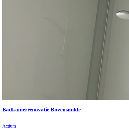
Badkamerrenovatie Bovensmilde
Actium