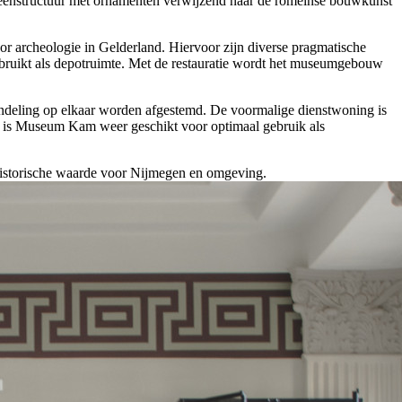
eenstructuur met ornamenten verwijzend naar de romeinse bouwkunst
or archeologie in Gelderland. Hiervoor zijn diverse pragmatische
ebruikt als depotruimte. Met de restauratie wordt het museumgebouw
ndeling op elkaar worden afgestemd. De voormalige dienstwoning is
 is Museum Kam weer geschikt voor optimaal gebruik als
rhistorische waarde voor Nijmegen en omgeving.