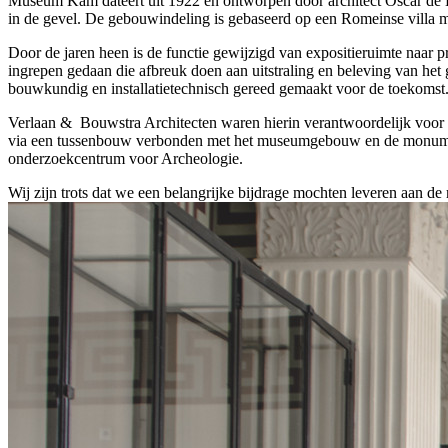
Museum Kam dateert uit 1922 en ontworpen door architect Oscar de
in de gevel. De gebouwindeling is gebaseerd op een Romeinse villa me
Door de jaren heen is de functie gewijzigd van expositieruimte naar 
ingrepen gedaan die afbreuk doen aan uitstraling en beleving van he
bouwkundig en installatietechnisch gereed gemaakt voor de toekomst
Verlaan & Bouwstra Architecten waren hierin verantwoordelijk voor
via een tussenbouw verbonden met het museumgebouw en de monumenta
onderzoekcentrum voor Archeologie.
Wij zijn trots dat we een belangrijke bijdrage mochten leveren aan 